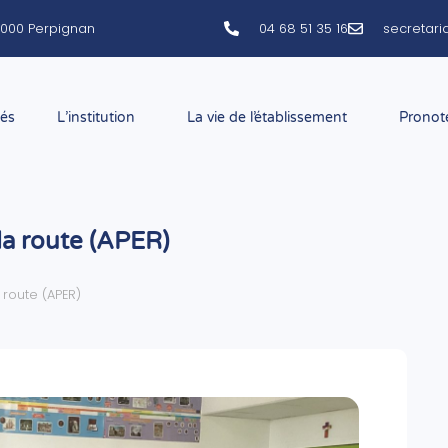
66000 Perpignan
04 68 51 35 16
secretar
tés
L’institution
La vie de l’établissement
Pronot
la route (APER)
 route (APER)