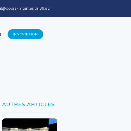
iat@cours-maintenon66.eu
e
INSCRIPTION
AUTRES ARTICLES