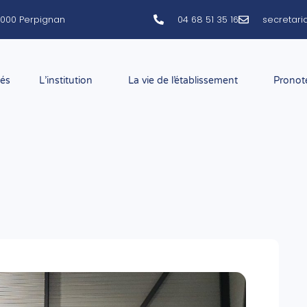
66000 Perpignan
04 68 51 35 16
secretar
tés
L’institution
La vie de l’établissement
Pronot