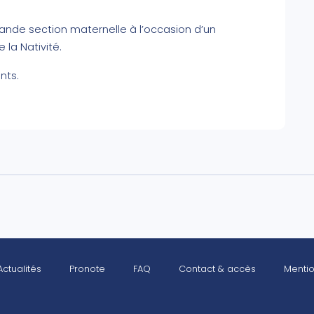
rande section maternelle à l’occasion d’un
la Nativité.
nts.
Actualités
Pronote
FAQ
Contact & accès
Mentio