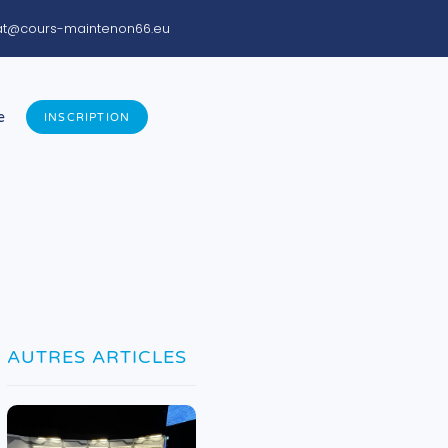
iat@cours-maintenon66.eu
e
INSCRIPTION
AUTRES ARTICLES